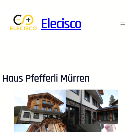
Skip
to
Elecisco
content
Haus Pfefferli Mürren